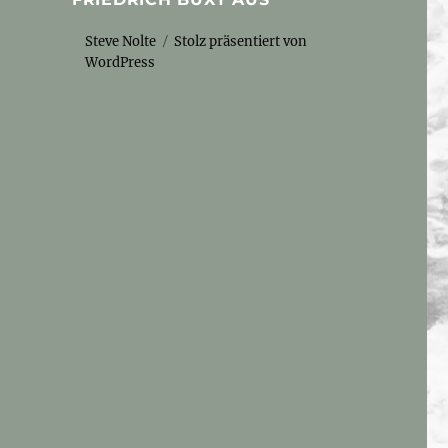
Steve Nolte
Stolz präsentiert von
WordPress