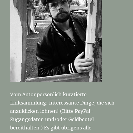
Vom Autor persönlich kuratierte
Linksammlung: Interessante Dinge, die sich
anzuklicken lohnen! (Bitte PayPal-
Zugangsdaten und/oder Geldbeutel
bereithalten.) Es gibt übrigens alle