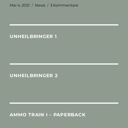
Veröffentlicht
Kategorien
zu
Mai 4, 2021
News
3 Kommentare
am
At
last:
Ein
Beitrag!
UNHEILBRINGER 1
UNHEILBRINGER 2
AMMO TRAIN I – PAPERBACK